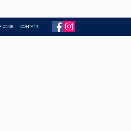
342 510888
- Email:
assistenza@care-so.it
 RICAMBI
CONTATTI