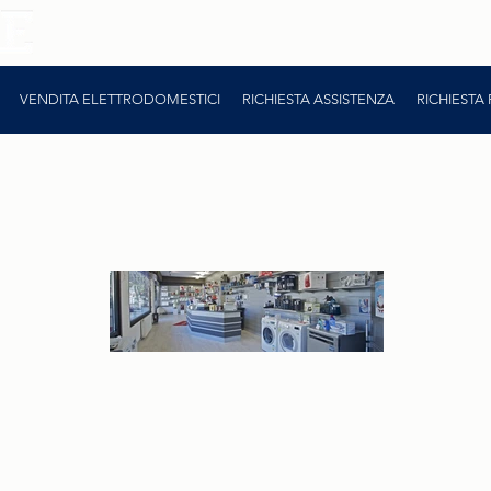
Via Ezio Vanoni, 76/B 23100 Sondrio (SO) - Tel:
0
VENDITA ELETTRODOMESTICI
RICHIESTA ASSISTENZA
RICHIESTA